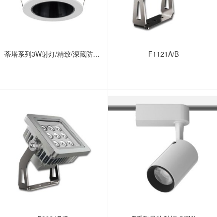
蒂塔系列3W射灯/精致/深藏防眩/
F1121A/B
高显/橱柜/展柜/壁龛