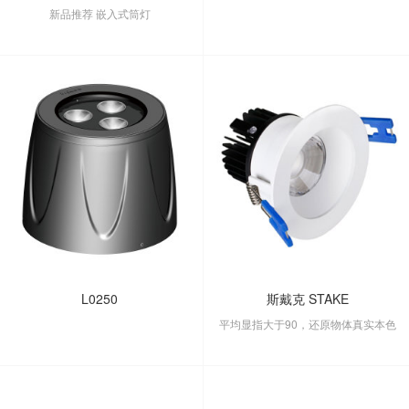
新品推荐 嵌入式筒灯
L0250
斯戴克 STAKE
平均显指大于90，还原物体真实本色